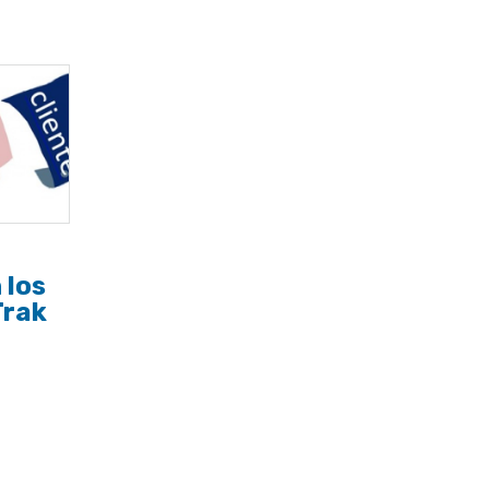
 los
Trak