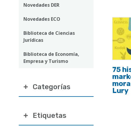
ayuda
Novedades DER
a
Novedades ECO
la
navegación
Biblioteca de Ciencias
Jurídicas
Biblioteca de Economía,
Empresa y Turismo
75 hi
mark
moral
Categorías
Lury
Etiquetas