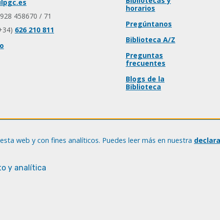
Bibliotecas y
lpgc.es
horarios
 928 458670 / 71
Pregúntanos
+34)
626 210 811
Biblioteca A/Z
io
Preguntas
frecuentes
Blogs de la
Biblioteca
esta web y con fines analíticos. Puedes leer más en nuestra
declar
o y analítica
© Universidad de Las Palmas de Gran Canaria · ULPGC