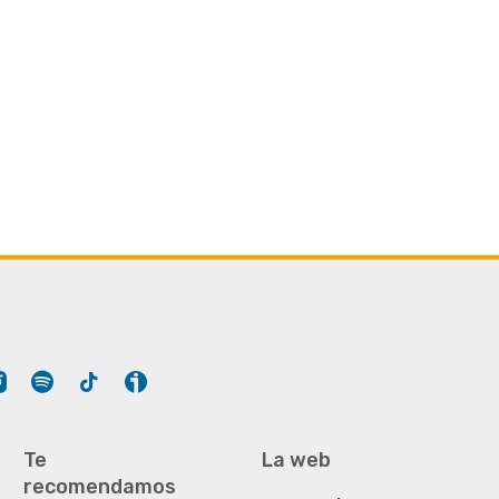
Tube
Instagram
Spotify
Tiktok
Ivoox
Te
La web
recomendamos