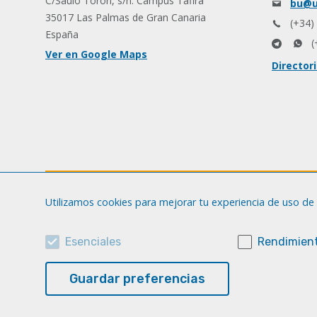
C/Saulo Torón, s/n. Campus Tafira
bu@u
35017 Las Palmas de Gran Canaria
(+34)
España
(
Ver en Google Maps
Director
Utilizamos cookies para mejorar tu experiencia de uso de 
Esenciales
Rendimient
Guardar preferencias