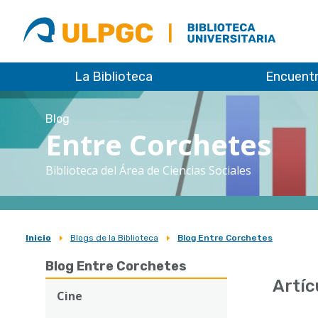
ULPGC
Biblioteca
ULPGC
La Biblioteca
Encuent
Blog
Entre Corchetes
Biblioteca del Área de Ciencias Sociales
Inicio
Blogs de la Biblioteca
Blog Entre Corchetes
Sobrescribir
Blog Entre Corchetes
enlaces
Artíc
de
Cine