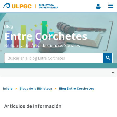
ULPGC
Biblioteca
ULPGC
Blog
Entre Corchetes
Biblioteca del Área de Ciencias Sociales
Inicio
Blogs de la Biblioteca
Blog Entre Corchetes
Sobrescribir
enlaces
Artículos de Información
de
ayuda