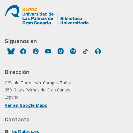
Síguenos en
Facebook
Pinterest
YouTube
Instagram
Spotify
Tiktok
Ivoox
Dirección
C/Saulo Torón, s/n. Campus Tafira
35017 Las Palmas de Gran Canaria
España
Ver en Google Maps
Contacto
bu@ulpgc.es