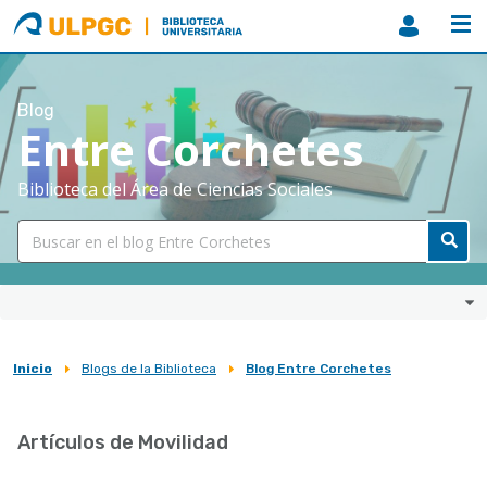
ULPGC
Biblioteca
ULPGC
Blog
Entre Corchetes
Biblioteca del Área de Ciencias Sociales
Inicio
Blogs de la Biblioteca
Blog Entre Corchetes
Sobrescribir
enlaces
Artículos de Movilidad
de
ayuda