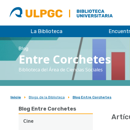
ULPGC
Biblioteca
ULPGC
La Biblioteca
Encuent
Blog
Entre Corchetes
Biblioteca del Área de Ciencias Sociales
Inicio
Blogs de la Biblioteca
Blog Entre Corchetes
Sobrescribir
Blog Entre Corchetes
enlaces
Artíc
de
Cine