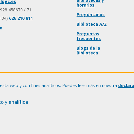
Bibliotecas y
lpgc.es
horarios
 928 458670 / 71
Pregúntanos
+34)
626 210 811
Biblioteca A/Z
io
Preguntas
frecuentes
Blogs de la
Biblioteca
esta web y con fines analíticos. Puedes leer más en nuestra
declar
o y analítica
© Universidad de Las Palmas de Gran Canaria · ULPGC