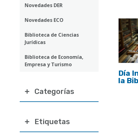
ayuda
Novedades DER
a
Novedades ECO
la
navegación
Biblioteca de Ciencias
Jurídicas
Biblioteca de Economía,
Empresa y Turismo
Día I
la Bi
Categorías
Etiquetas