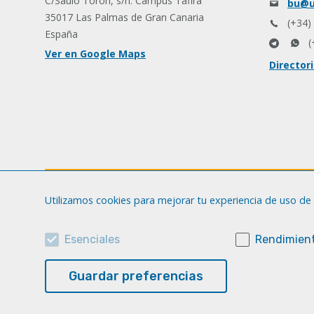
C/Saulo Torón, s/n. Campus Tafira
bu@u
35017 Las Palmas de Gran Canaria
(+34)
España
(
Ver en Google Maps
Director
Utilizamos cookies para mejorar tu experiencia de uso de 
Esenciales
Rendimient
Guardar preferencias