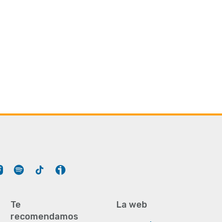
Tube
Instagram
Spotify
Tiktok
Ivoox
Te
La web
recomendamos