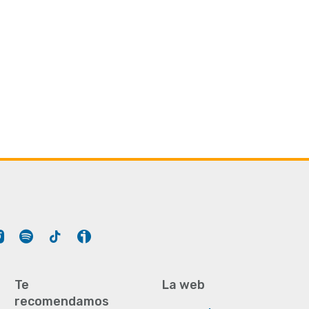
Tube
Instagram
Spotify
Tiktok
Ivoox
Te
La web
recomendamos