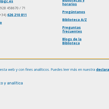
Bibliotecas y
lpgc.es
horarios
 928 458670 / 71
Pregúntanos
+34)
626 210 811
Biblioteca A/Z
io
Preguntas
frecuentes
Blogs de la
Biblioteca
esta web y con fines analíticos. Puedes leer más en nuestra
declar
o y analítica
© Universidad de Las Palmas de Gran Canaria · ULPGC