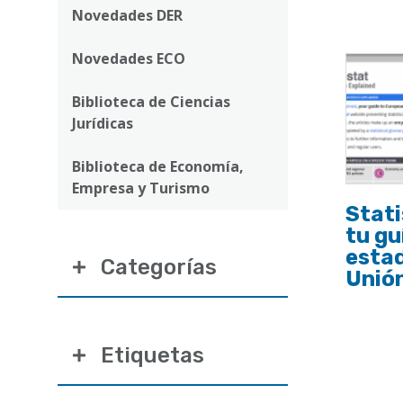
ayuda
Novedades DER
a
Novedades ECO
la
navegación
Biblioteca de Ciencias
Jurídicas
Biblioteca de Economía,
Empresa y Turismo
Stati
tu gu
estad
Categorías
Unió
Etiquetas