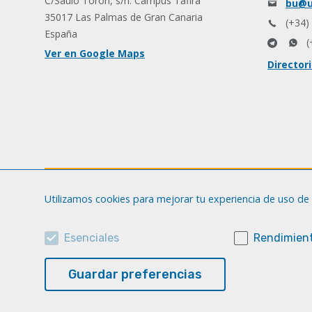
C/Saulo Torón, s/n. Campus Tafira
bu@u
35017 Las Palmas de Gran Canaria
(+34)
España
(
Ver en Google Maps
Director
Utilizamos cookies para mejorar tu experiencia de uso de 
Esenciales
Rendimient
Guardar preferencias