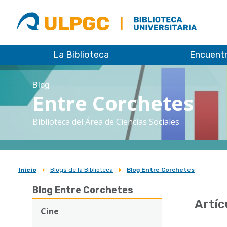
ULPGC
Biblioteca
ULPGC
La Biblioteca
Encuent
Blog
Entre Corchetes
Biblioteca del Área de Ciencias Sociales
Inicio
Blogs de la Biblioteca
Blog Entre Corchetes
Sobrescribir
Blog Entre Corchetes
enlaces
Artíc
de
Cine