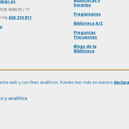
Bibliotecas y
lpgc.es
horarios
 928 458670 / 71
Pregúntanos
+34)
626 210 811
Biblioteca A/Z
io
Preguntas
frecuentes
Blogs de la
Biblioteca
esta web y con fines analíticos. Puedes leer más en nuestra
declar
o y analítica
© Universidad de Las Palmas de Gran Canaria · ULPGC