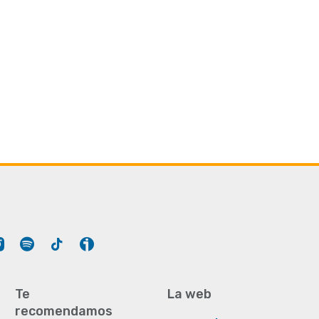
Tube
Instagram
Spotify
Tiktok
Ivoox
Te
La web
recomendamos