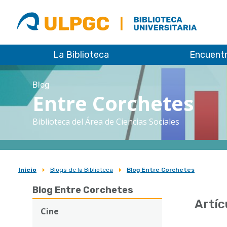
ULPGC
Biblioteca
ULPGC
La Biblioteca
Encuent
Blog
Entre Corchetes
Biblioteca del Área de Ciencias Sociales
Inicio
Blogs de la Biblioteca
Blog Entre Corchetes
Sobrescribir
Blog Entre Corchetes
enlaces
Artíc
de
Cine