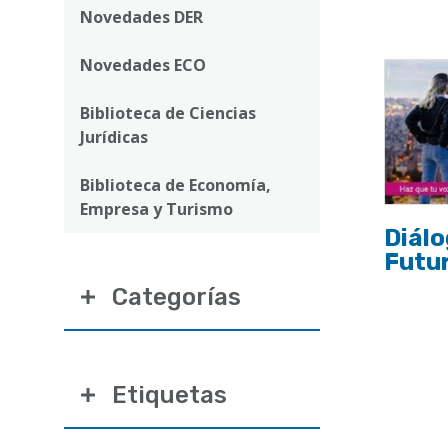
ayuda
Novedades DER
a
Novedades ECO
la
navegación
Biblioteca de Ciencias
Jurídicas
Biblioteca de Economía,
Empresa y Turismo
Diálo
Futur
Categorías
Etiquetas