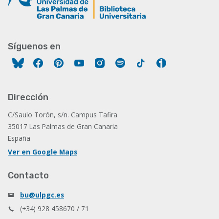
Síguenos en
Facebook
Pinterest
YouTube
Instagram
Spotify
Tiktok
Ivoox
Dirección
C/Saulo Torón, s/n. Campus Tafira
35017 Las Palmas de Gran Canaria
España
Ver en Google Maps
Contacto
bu@ulpgc.es
(+34) 928 458670 / 71