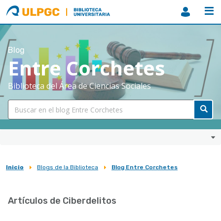
ULPGC
Biblioteca
ULPGC
Blog
Entre Corchetes
Biblioteca del Área de Ciencias Sociales
Inicio
Blogs de la Biblioteca
Blog Entre Corchetes
Sobrescribir
enlaces
Artículos de Ciberdelitos
de
ayuda