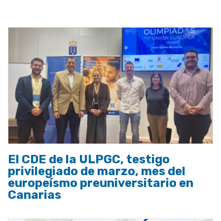
a
la
navegación
El CDE de la ULPGC, testigo
privilegiado de marzo, mes del
europeísmo preuniversitario en
Canarias