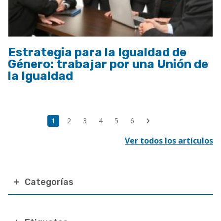
Estrategia para la Igualdad de
Género: trabajar por una Unión de
la Igualdad
Paginación
Última
Página
1
Page
2
Page
3
Page
4
Page
5
Page
6
Siguiente
página
actual
página
Ver todos los artículos
Categorías