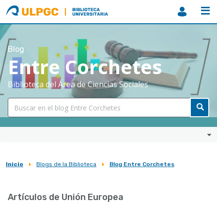
ULPGC
Biblioteca
ULPGC
Blog
Entre Corchetes
Biblioteca del Área de Ciencias Sociales
Inicio
Blogs de la Biblioteca
Blog Entre Corchetes
Sobrescribir
enlaces
Artículos de Unión Europea
de
ayuda