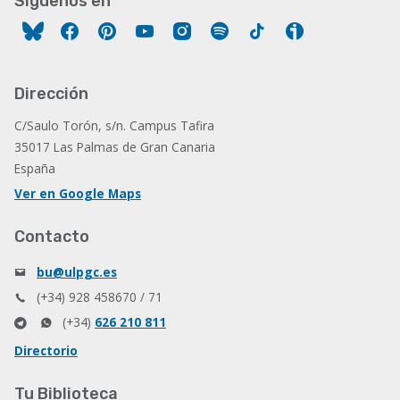
Síguenos en
Facebook
Pinterest
YouTube
Instagram
Spotify
Tiktok
Ivoox
Dirección
C/Saulo Torón, s/n. Campus Tafira
35017 Las Palmas de Gran Canaria
España
Ver en Google Maps
Contacto
bu@ulpgc.es
(+34) 928 458670 / 71
(+34)
626 210 811
Directorio
Tu Biblioteca