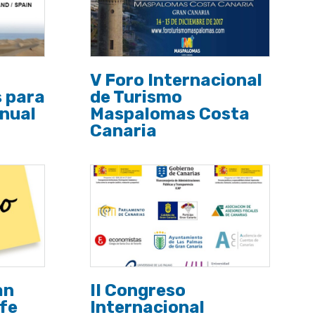
V Foro Internacional
 para
de Turismo
Anual
Maspalomas Costa
Canaria
an
II Congreso
ife
Internacional