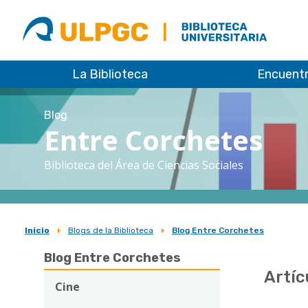
ULPGC
Biblioteca
ULPGC
La Biblioteca
Encuent
Blog
Entre Corchetes
Biblioteca del Área de Ciencias Sociales
Inicio
Blogs de la Biblioteca
Blog Entre Corchetes
Sobrescribir
Blog Entre Corchetes
enlaces
Artíc
de
Cine