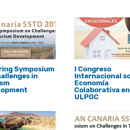
pring Symposium
I Congreso
allenges in
Internacional s
ism
Economía
lopment
Colaborativa en
ULPGC