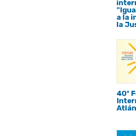
inter
"Igua
a la 
la Ju
40ª F
Inter
Atlán