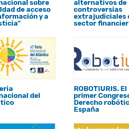
nacional sobre
alternativos de
ldad de acceso
controversias
información y a
extrajudiciales 
sticia"
sector financie
eria
ROBOTIURIS. El
nacional del
primer Congres
tico
Derecho robótic
España