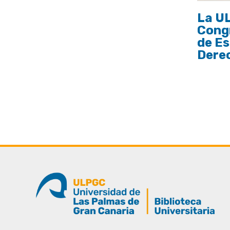
La U
Cong
de Es
Dere
Pagina