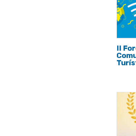
II Fo
Comu
Turís