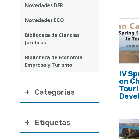
ayuda
Novedades DER
a
Novedades ECO
la
navegación
Biblioteca de Ciencias
Jurídicas
Biblioteca de Economía,
Empresa y Turismo
IV S
on Ch
Tour
Categorías
Deve
Etiquetas