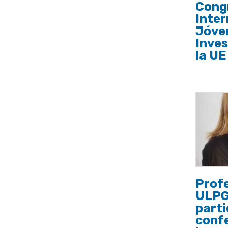
Cong
Inter
Jóve
Inves
la UE
Profe
ULPGC
parti
conf