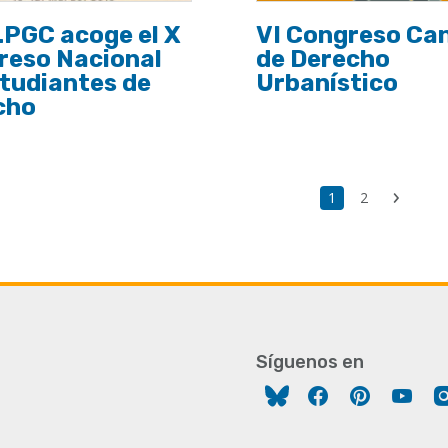
LPGC acoge el X
VI Congreso Ca
reso Nacional
de Derecho
tudiantes de
Urbanístico
cho
ción
Ú
Página
1
Page
2
Siguien
p
actual
página
Síguenos en
Facebook
Pinterest
You