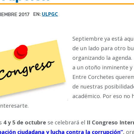
ULPGC
EN:
IEMBRE 2017
Septiembre ya está aqu
de un lado para otro bu
organizando la agenda. 
a un otoño inminente y
Entre Corchetes querem
de nuestras posibilidad
académico. Por eso no 
nteresarte.
as
4 y 5 de octubre
se celebrará el
II Congreso Inte
pación ciudadana y lucha contra la corrupción”
,
org