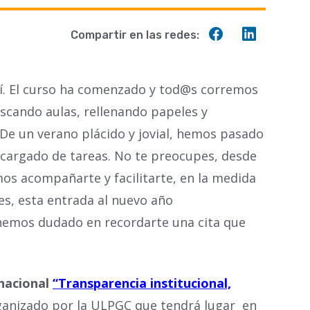
Compartir
Compart
Compartir en las redes:
en
en
Facebook
Linkedin
í. El curso ha comenzado y tod@s corremos
scando aulas, rellenando papeles y
De un verano plácido y jovial, hemos pasado
 cargado de tareas. No te preocupes, desde
os acompañarte y facilitarte, en la medida
es, esta entrada al nuevo año
hemos dudado en recordarte una cita que
rnacional
“Transparencia institucional,
anizado por la ULPGC que tendrá lugar en