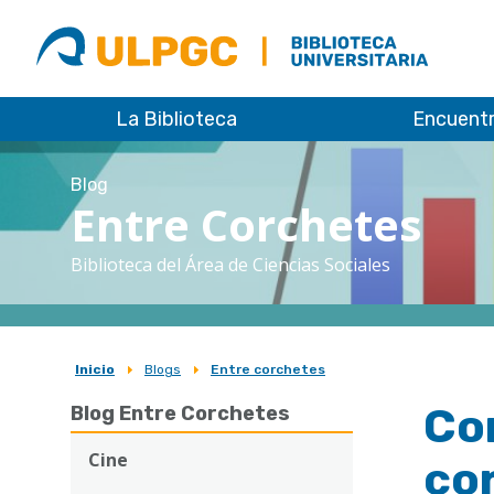
ULPGC
Biblioteca
ULPGC
La Biblioteca
Encuent
Blog
Entre Corchetes
Biblioteca del Área de Ciencias Sociales
Inicio
Blogs
Entre corchetes
Sobrescribir
Co
Blog Entre Corchetes
enlaces
de
Cine
co