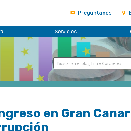
Pregúntanos
ra
Servicios
ngreso en Gran Canari
rrupción