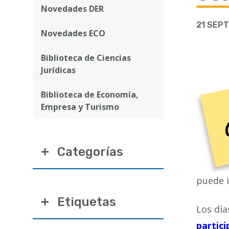
ayuda
Novedades DER
a
21 SEPT
Novedades ECO
la
navegación
Biblioteca de Ciencias
Jurídicas
Biblioteca de Economía,
Empresa y Turismo
Categorías
puede i
Etiquetas
Los dí
partici