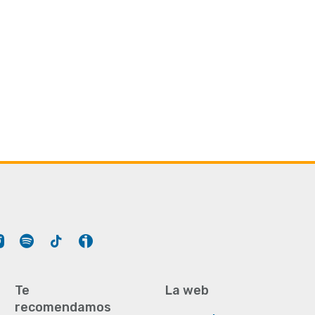
Tube
Instagram
Spotify
Tiktok
Ivoox
Te
La web
recomendamos