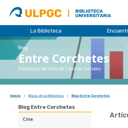
ULPGC
Biblioteca
ULPGC
La Biblioteca
Encuent
Blog
Entre Corchetes
Biblioteca del Área de Ciencias Sociales
Inicio
Blogs de la Biblioteca
Blog Entre Corchetes
Sobrescribir
Blog Entre Corchetes
enlaces
Artíc
de
Cine