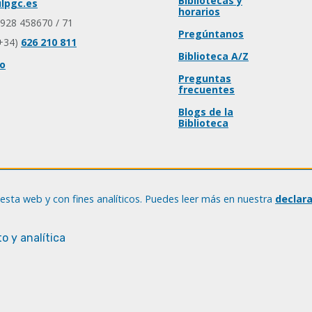
Bibliotecas y
lpgc.es
horarios
 928 458670 / 71
Pregúntanos
+34)
626 210 811
Biblioteca A/Z
io
Preguntas
frecuentes
Blogs de la
Biblioteca
esta web y con fines analíticos. Puedes leer más en nuestra
declar
o y analítica
© Universidad de Las Palmas de Gran Canaria · ULPGC