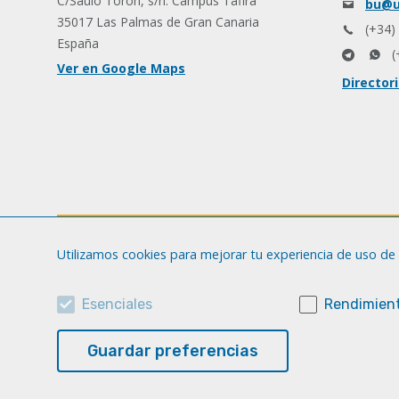
C/Saulo Torón, s/n. Campus Tafira
bu@u
35017 Las Palmas de Gran Canaria
(+34)
España
(
Ver en Google Maps
Director
Utilizamos cookies para mejorar tu experiencia de uso de 
Esenciales
Rendimient
Guardar preferencias