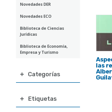
ayuda
Novedades DER
a
Novedades ECO
la
navegación
Biblioteca de Ciencias
Jurídicas
Biblioteca de Economía,
Empresa y Turismo
Aspec
las r
Alber
Categorías
Guil
Etiquetas