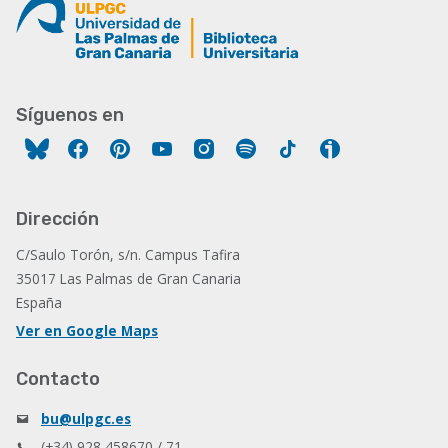
Síguenos en
Facebook
Pinterest
YouTube
Instagram
Spotify
Tiktok
Ivoox
Dirección
C/Saulo Torón, s/n. Campus Tafira
35017 Las Palmas de Gran Canaria
España
Ver en Google Maps
Contacto
bu@ulpgc.es
(+34) 928 458670 / 71