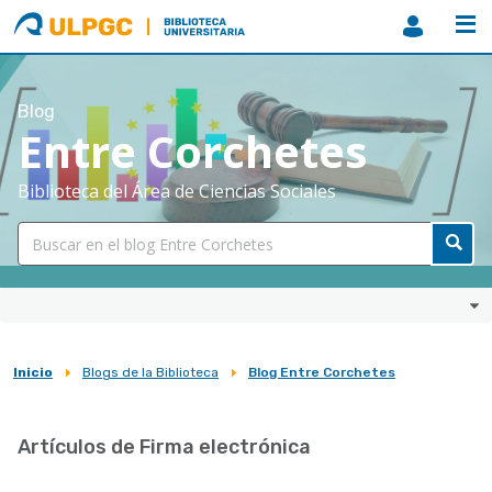
ULPGC
Biblioteca
ULPGC
Blog
Entre Corchetes
Biblioteca del Área de Ciencias Sociales
Inicio
Blogs de la Biblioteca
Blog Entre Corchetes
Sobrescribir
enlaces
Artículos de Firma electrónica
de
ayuda