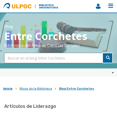
ULPGC
Biblioteca
ULPGC
Blog
Entre Corchetes
Biblioteca del Área de Ciencias Sociales
Inicio
Blogs de la Biblioteca
Blog Entre Corchetes
Sobrescribir
enlaces
Artículos de Liderazgo
de
ayuda