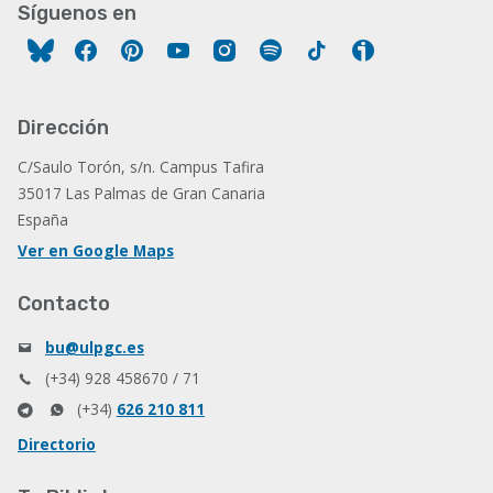
Síguenos en
Facebook
Pinterest
YouTube
Instagram
Spotify
Tiktok
Ivoox
Dirección
C/Saulo Torón, s/n. Campus Tafira
35017 Las Palmas de Gran Canaria
España
Ver en Google Maps
Contacto
bu@ulpgc.es
(+34) 928 458670 / 71
(+34)
626 210 811
Directorio