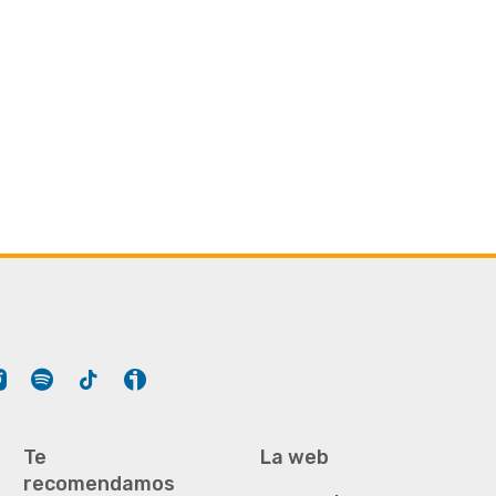
Tube
Instagram
Spotify
Tiktok
Ivoox
Te
La web
recomendamos