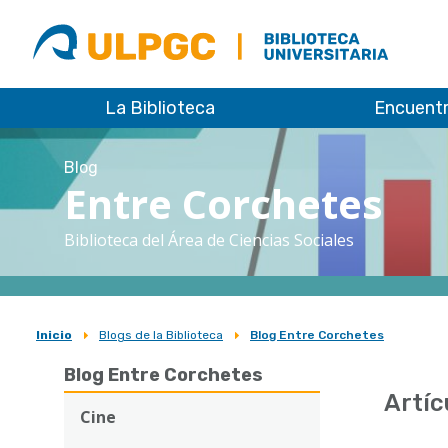
ULPGC
Biblioteca
ULPGC
La Biblioteca
Encuent
Blog
Entre Corchetes
Biblioteca del Área de Ciencias Sociales
Inicio
Blogs de la Biblioteca
Blog Entre Corchetes
Sobrescribir
Blog Entre Corchetes
enlaces
Artíc
de
Cine