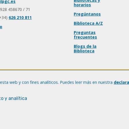
Bibliotecas y
lpgc.es
horarios
 928 458670 / 71
Pregúntanos
+34)
626 210 811
Biblioteca A/Z
io
Preguntas
frecuentes
Blogs de la
Biblioteca
esta web y con fines analíticos. Puedes leer más en nuestra
declar
o y analítica
© Universidad de Las Palmas de Gran Canaria · ULPGC