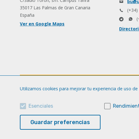
C/Saulo Torón, s/n. Campus Tafira
bu@u
35017 Las Palmas de Gran Canaria
(+34)
España
(
Ver en Google Maps
Director
Utilizamos cookies para mejorar tu experiencia de uso de 
Esenciales
Rendimient
Guardar preferencias