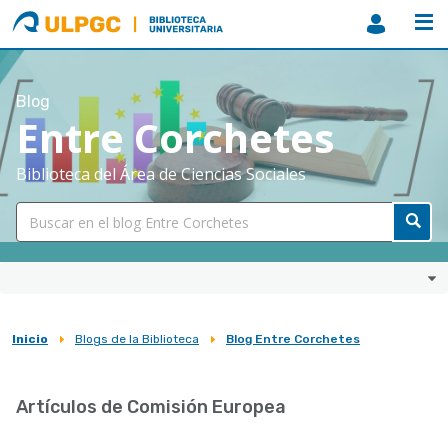
ULPGC
Biblioteca
ULPGC
Blog
Entre Corchetes
Biblioteca del Área de Ciencias Sociales
Inicio
Blogs de la Biblioteca
Blog Entre Corchetes
Sobrescribir
enlaces
Artículos de Comisión Europea
de
ayuda