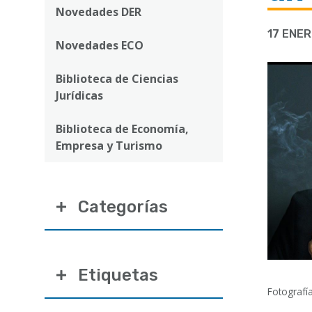
ayuda
Novedades DER
a
17 ENER
Novedades ECO
la
navegación
Biblioteca de Ciencias
Jurídicas
Biblioteca de Economía,
Empresa y Turismo
Categorías
Etiquetas
Fotografía