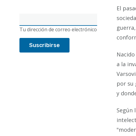
El pasa
Correo
socieda
electrónico
guerra,
Tu dirección de correo electrónico
confor
Nacido 
a la in
Varsovi
por su 
y donde
Según l
intelec
"modern