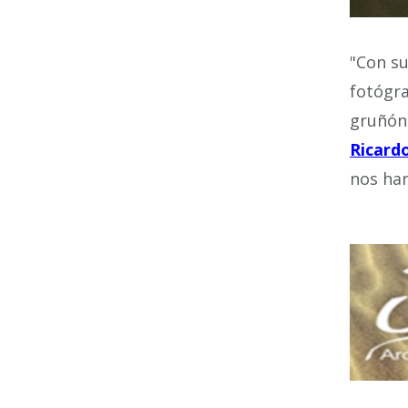
"Con su
fotógra
gruñón.
Ricard
nos har