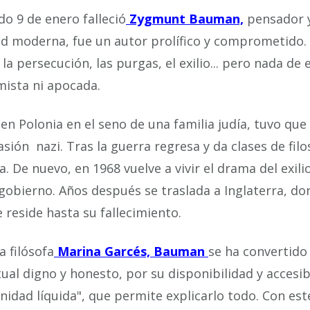
do 9 de enero falleció
Zygmunt Bauman,
pensador y
d moderna, fue un autor prolífico y comprometido.
 la persecución, las purgas, el exilio... pero nada de
mista ni apocada.
en Polonia en el seno de una familia judía, tuvo q
vasión nazi. Tras la guerra regresa y da clases de fil
a. De nuevo, en 1968 vuelve a vivir el drama del exili
gobierno. Años después se traslada a Inglaterra, do
 reside hasta su fallecimiento.
a filósofa
Marina Garcés, Bauman
se ha convertido
tual digno y honesto, por su disponibilidad y acces
idad líquida", que permite explicarlo todo. Con est