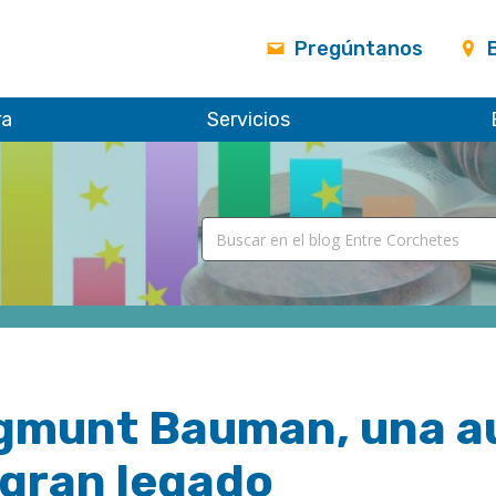
Pregúntanos
ra
Servicios
gmunt Bauman, una au
 gran legado