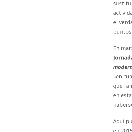
sustitu
activid
el verd
puntos 
En marz
Jornad
moder
«en cua
que fam
en esta
haberse
Aquí pu
en 2015