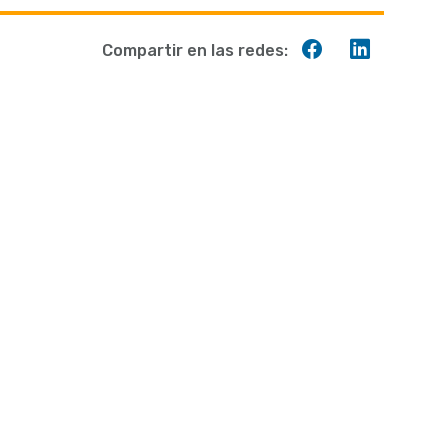
Compartir
Compart
Compartir en las redes:
en
en
Facebook
Linkedin