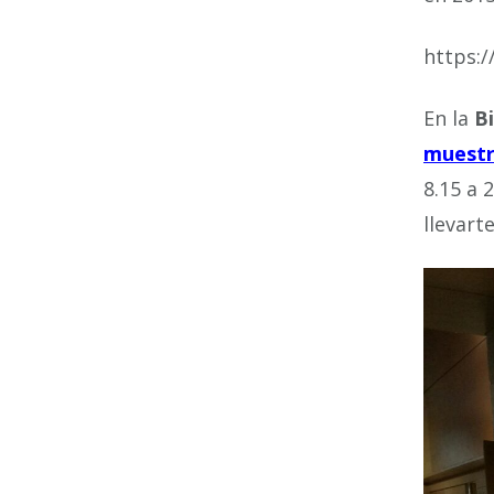
https:
En la
Bi
muest
8.15 a 
llevart