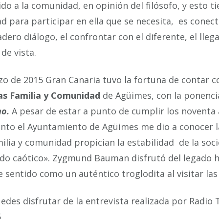
ido a la comunidad, en opinión del filósofo, y esto
ad para participar en ella que se necesita, es conec
adero diálogo, el confrontar con el diferente, el lle
de vista.
o de 2015 Gran Canaria tuvo la fortuna de contar c
as Familia y Comunidad
de Agüimes, con la ponenc
no.
A pesar de estar a punto de cumplir los noventa a
nto el Ayuntamiento de Agüimes me dio a conocer la 
ilia y comunidad propician la estabilidad de la soc
do caótico». Zygmund Bauman disfrutó del legado hi
 sentido como un auténtico troglodita al visitar la
edes disfrutar de la entrevista realizada por Radio 
.