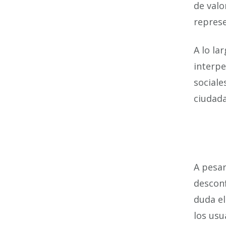
de valo
represe
A lo la
interpe
sociale
ciudada
A pesar
descon
duda el
los usu