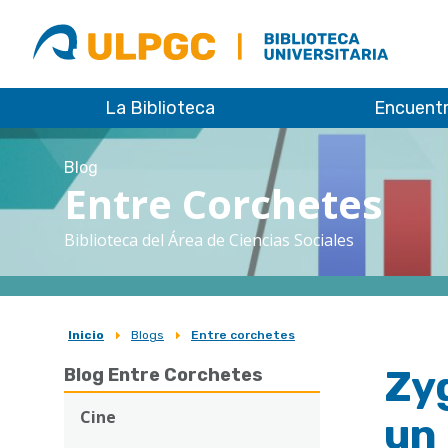
ULPGC
Biblioteca
ULPGC
La Biblioteca
Encuent
Blog
Entre Corchetes
Biblioteca del Área de Ciencias Sociales
Inicio
Blogs
Entre corchetes
Sobrescribir
Zy
Blog Entre Corchetes
enlaces
de
Cine
un