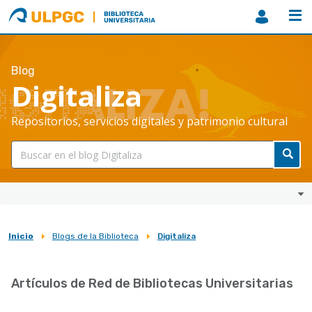
ULPGC
Biblioteca
ULPGC
Blog
Digitaliza
Repositorios, servicios digitales y patrimonio cultural
Inicio
Blogs de la Biblioteca
Digitaliza
Sobrescribir
enlaces
Artículos de Red de Bibliotecas Universitarias
de
ayuda