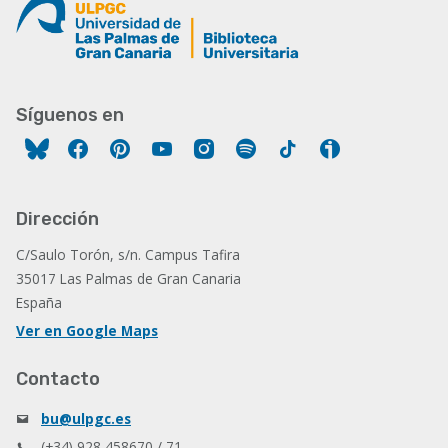
Síguenos en
Facebook
Pinterest
YouTube
Instagram
Spotify
Tiktok
Ivoox
Dirección
C/Saulo Torón, s/n. Campus Tafira
35017 Las Palmas de Gran Canaria
España
Ver en Google Maps
Contacto
bu@ulpgc.es
(+34) 928 458670 / 71