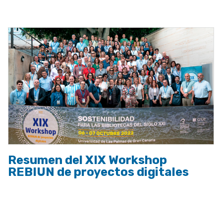
a
la
navegación
Resumen del XIX Workshop
REBIUN de proyectos digitales