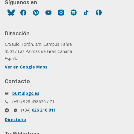
Síguenos en
Facebook
Pinterest
YouTube
Instagram
Spotify
Tiktok
Ivoox
Dirección
C/Saulo Torón, s/n. Campus Tafira
35017 Las Palmas de Gran Canaria
España
Ver en Google Maps
Contacto
bu@ulpgc.es
(+34) 928 458670 / 71
(+34)
626 210 811
Directorio
Tu Biblioteca