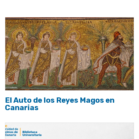
a
la
navegación
El Auto de los Reyes Magos en
Canarias