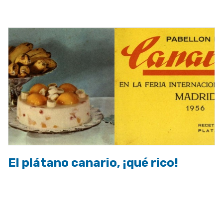
a
la
navegación
El plátano canario, ¡qué rico!