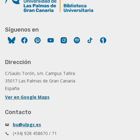
Síguenos en
Facebook
Pinterest
YouTube
Instagram
Spotify
Tiktok
Ivoox
Dirección
C/Saulo Torón, s/n. Campus Tafira
35017 Las Palmas de Gran Canaria
España
Ver en Google Maps
Contacto
bu@ulpgc.es
(+34) 928 458670 / 71