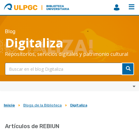
ULPGC
Biblioteca
ULPGC
Blog
Digitaliza
Repositorios, servicios digitales y patrimonio cultural
Inicio
Blogs de la Biblioteca
Digitaliza
Sobrescribir
enlaces
Artículos de REBIUN
de
ayuda