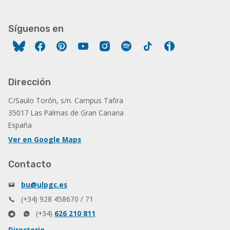
Síguenos en
Facebook
Pinterest
YouTube
Instagram
Spotify
Tiktok
Ivoox
Dirección
C/Saulo Torón, s/n. Campus Tafira
35017 Las Palmas de Gran Canaria
España
Ver en Google Maps
Contacto
bu@ulpgc.es
(+34) 928 458670 / 71
(+34)
626 210 811
Directorio