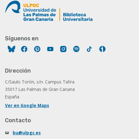
Síguenos en
Facebook
Pinterest
YouTube
Instagram
Spotify
Tiktok
Ivoox
Dirección
C/Saulo Torón, s/n. Campus Tafira
35017 Las Palmas de Gran Canaria
España
Ver en Google Maps
Contacto
bu@ulpgc.es