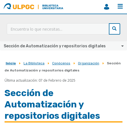
ULPGC
Biblioteca
ULPGC
Sección de Automatización y repositorios digitales
Inicio
La Biblioteca
Conócenos
Organización
Sección
Sobrescribir
de Automatización y repositorios digitales
enlaces
Última actualización: 07 de Febrero de 2025
de
Sección de
ayuda
a
Automatización y
la
repositorios digitales
navegación