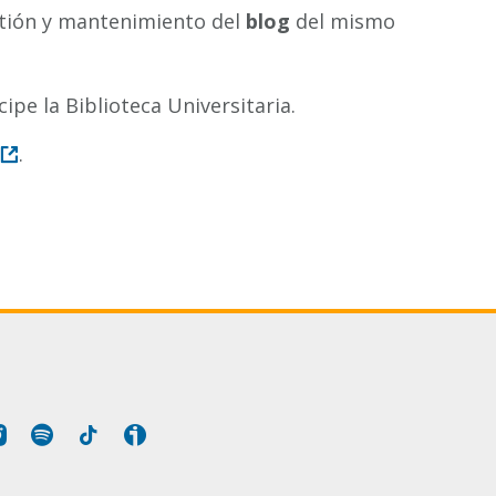
tión y mantenimiento del
blog
del mismo
ipe la Biblioteca Universitaria.
.
Tube
Instagram
Spotify
Tiktok
Ivoox