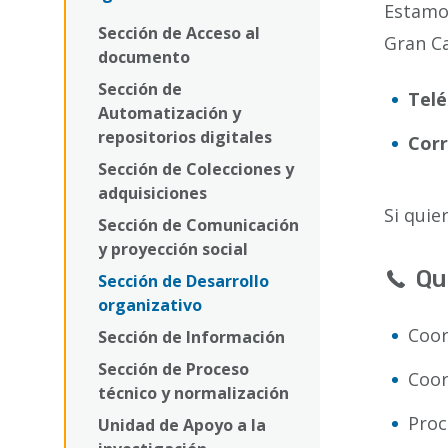
la
Estamos
Sección de Acceso al
navegación
Gran Ca
documento
Sección de
Tel
Automatización y
repositorios digitales
Corr
Sección de Colecciones y
adquisiciones
Si quie
Sección de Comunicación
y proyección social
Qu
Sección de Desarrollo
organizativo
Coor
Sección de Información
Sección de Proceso
Coor
técnico y normalización
Proc
Unidad de Apoyo a la