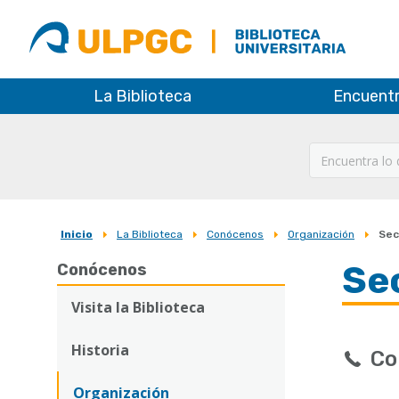
ULPGC
Biblioteca
ULPGC
La Biblioteca
Encuent
Inicio
La Biblioteca
Conócenos
Organización
Secc
Sobrescribir
Se
Conócenos
enlaces
de
Visita la Biblioteca
ayuda
Historia
Co
a
Organización