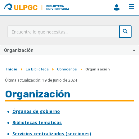
ULPGC
Biblioteca
ULPGC
Organización
Inicio
La Biblioteca
Conócenos
Organización
Sobrescribir
Última actualización: 19 de Junio de 2024
enlaces
de
Organización
ayuda
a
Órganos de gobierno
la
Bibliotecas temáticas
navegación
Servicios centralizados (secciones)