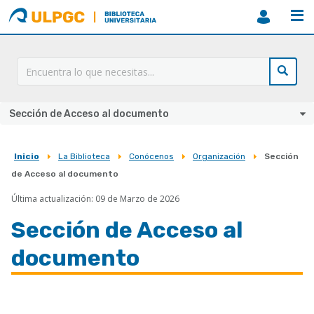
ULPGC
Biblioteca
ULPGC
Sección de Acceso al documento
Inicio
La Biblioteca
Conócenos
Organización
Sección
Sobrescribir
de Acceso al documento
enlaces
Última actualización: 09 de Marzo de 2026
de
Sección de Acceso al
ayuda
a
documento
la
navegación