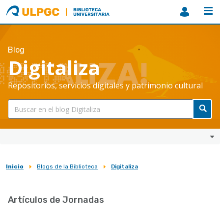
ULPGC
Biblioteca
ULPGC
Blog
Digitaliza
Repositorios, servicios digitales y patrimonio cultural
Inicio
Blogs de la Biblioteca
Digitaliza
Sobrescribir
enlaces
Artículos de Jornadas
de
ayuda