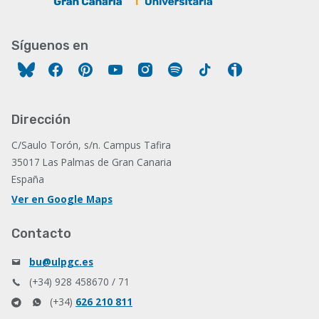
Síguenos en
Facebook
Pinterest
YouTube
Instagram
Spotify
Tiktok
Ivoox
Dirección
C/Saulo Torón, s/n. Campus Tafira
35017 Las Palmas de Gran Canaria
España
Ver en Google Maps
Contacto
bu@ulpgc.es
(+34) 928 458670 / 71
(+34)
626 210 811