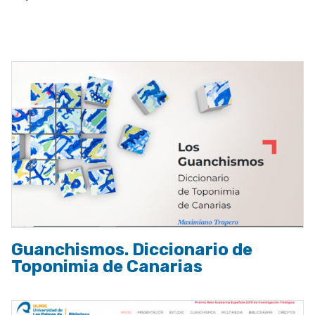
a
la
navegación
Guanchismos. Diccionario de
Toponimia de Canarias