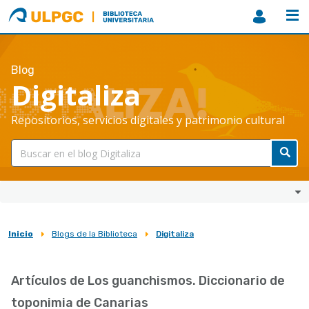
ULPGC
Biblioteca
ULPGC
Blog
Digitaliza
Repositorios, servicios digitales y patrimonio cultural
Inicio
Blogs de la Biblioteca
Digitaliza
Sobrescribir
enlaces
Artículos de Los guanchismos. Diccionario de
de
toponimia de Canarias
ayuda