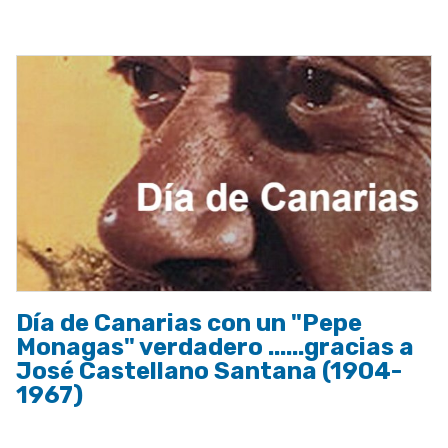
a
la
navegación
Día de Canarias con un "Pepe
Monagas" verdadero ......gracias a
José Castellano Santana (1904-
1967)