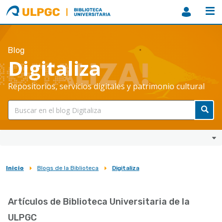
ULPGC
Biblioteca
ULPGC
Blog
Digitaliza
Repositorios, servicios digitales y patrimonio cultural
Inicio
Blogs de la Biblioteca
Digitaliza
Sobrescribir
enlaces
Artículos de Biblioteca Universitaria de la
de
ULPGC
ayuda