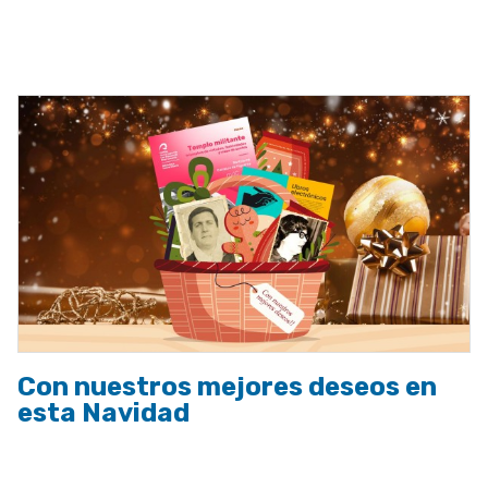
a
la
navegación
Con nuestros mejores deseos en
esta Navidad