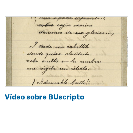
a
la
navegación
Vídeo sobre BUscripto