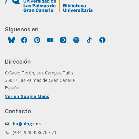
Síguenos en
Facebook
Pinterest
YouTube
Instagram
Spotify
Tiktok
Ivoox
Dirección
C/Saulo Torón, s/n. Campus Tafira
35017 Las Palmas de Gran Canaria
España
Ver en Google Maps
Contacto
bu@ulpgc.es
(+34) 928 458670 / 71