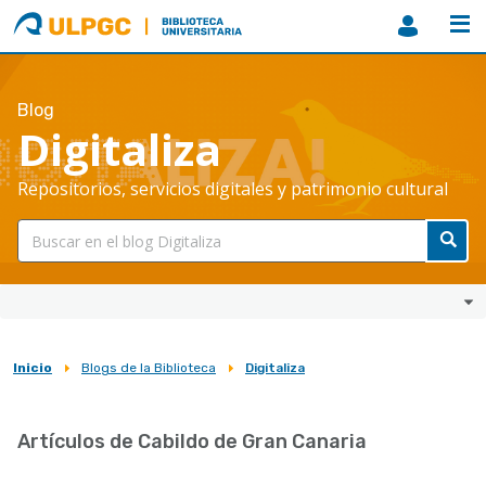
ULPGC
Biblioteca
ULPGC
Blog
Digitaliza
Repositorios, servicios digitales y patrimonio cultural
Inicio
Blogs de la Biblioteca
Digitaliza
Sobrescribir
enlaces
Artículos de Cabildo de Gran Canaria
de
ayuda