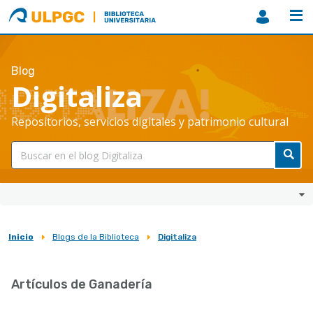
ULPGC
Biblioteca
ULPGC
Blog
Digitaliza
Repositorios, servicios digitales y patrimonio cultural
Inicio
Blogs de la Biblioteca
Digitaliza
Sobrescribir
enlaces
Artículos de Ganadería
de
ayuda