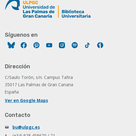
Síguenos en
Facebook
Pinterest
YouTube
Instagram
Spotify
Tiktok
Ivoox
Dirección
C/Saulo Torón, s/n. Campus Tafira
35017 Las Palmas de Gran Canaria
España
Ver en Google Maps
Contacto
bu@ulpgc.es
(+34) 928 458670 / 71