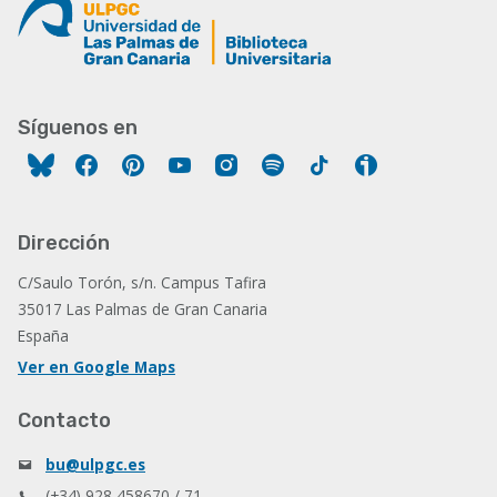
Síguenos en
Facebook
Pinterest
YouTube
Instagram
Spotify
Tiktok
Ivoox
Dirección
C/Saulo Torón, s/n. Campus Tafira
35017 Las Palmas de Gran Canaria
España
Ver en Google Maps
Contacto
bu@ulpgc.es
(+34) 928 458670 / 71