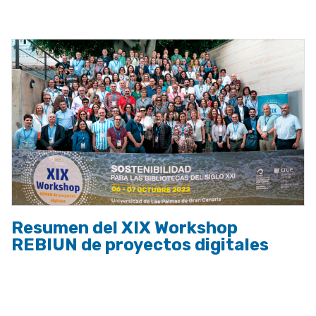
a
la
navegación
Resumen del XIX Workshop
REBIUN de proyectos digitales