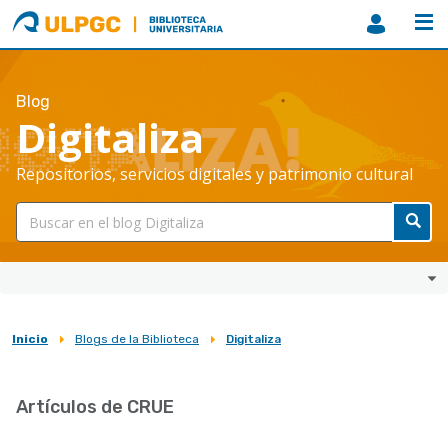
ULPGC
Biblioteca
ULPGC
Blog
Digitaliza
Repositorios, servicios digitales y patrimonio cultural
Inicio
Blogs de la Biblioteca
Digitaliza
Sobrescribir
enlaces
Artículos de CRUE
de
ayuda