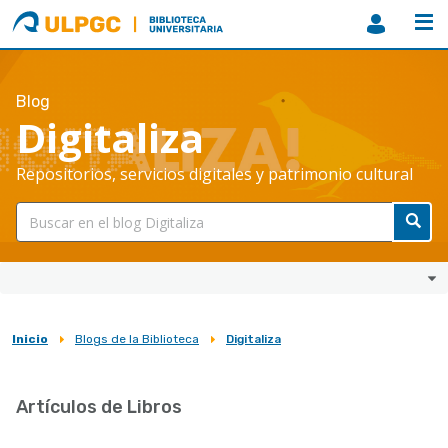
ULPGC
Biblioteca
ULPGC
Blog
Digitaliza
Repositorios, servicios digitales y patrimonio cultural
Inicio
Blogs de la Biblioteca
Digitaliza
Sobrescribir
enlaces
Artículos de Libros
de
ayuda