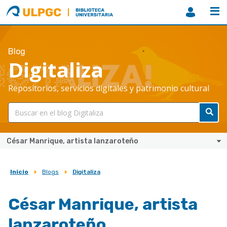
ULPGC
Biblioteca
ULPGC
Blog
Digitaliza
Repositorios, servicios digitales y patrimonio cultural
César Manrique, artista lanzaroteño
Inicio
Blogs
Digitaliza
Sobrescribir
enlaces
César Manrique, artista
de
lanzaroteño
ayuda