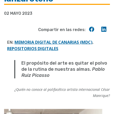
a
02 MAYO 2023
la
navegación
Compart
Co
Compartir en las redes:
en
en
Faceboo
Lin
MEMORIA DIGITAL DE CANARIAS (MDC)
EN:
,
REPOSITORIOS DIGITALES
El propósito del arte es quitar el polvo
de la rutina de nuestras almas.
Pablo
Ruiz Picasso
¿Quién no conoce al polifacético artista internacional César
Manrique?