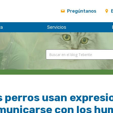
Pregúntanos
ra
Servicios
 perros usan expresio
municarse con los h