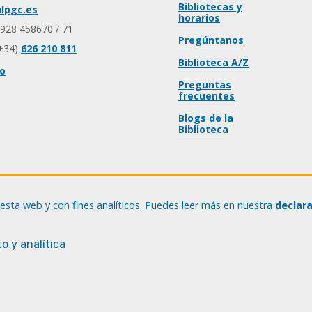
Bibliotecas y
lpgc.es
horarios
 928 458670 / 71
Pregúntanos
+34)
626 210 811
Biblioteca A/Z
io
Preguntas
frecuentes
Blogs de la
Biblioteca
esta web y con fines analíticos. Puedes leer más en nuestra
declar
o y analítica
© Universidad de Las Palmas de Gran Canaria · ULPGC