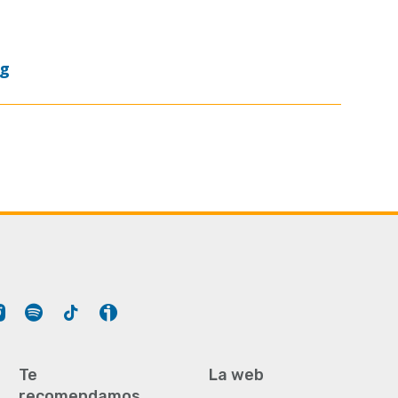
og
Tube
Instagram
Spotify
Tiktok
Ivoox
Te
La web
recomendamos