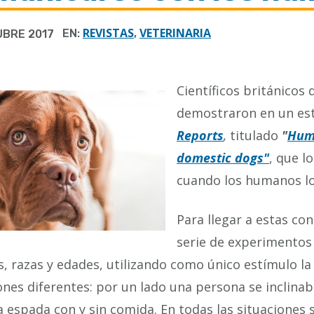
REVISTAS
VETERINARIA
EN:
,
UBRE 2017
Científicos británicos
demostraron en un est
Reports
,
titulado
"
Huma
domestic dogs"
, que l
cuando los humanos lo
Para llegar a estas co
serie de experimentos
, razas y edades, utilizando como único estímulo l
ones diferentes: por un lado una persona se inclinab
la espada con y sin comida. En todas las situaciones 