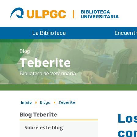
ULPGC
Biblioteca
ULPGC
La Biblioteca
Encuent
Blog
Teberite
Biblioteca de Veterinaria
Inicio
Blogs
Teberite
Sobrescribir
Los
Blog Teberite
enlaces
de
Sobre este blog
co