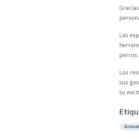
Gracia
persona
Las exp
herrami
perros.
Los res
sus ges
su exci
Etiqu
Animal