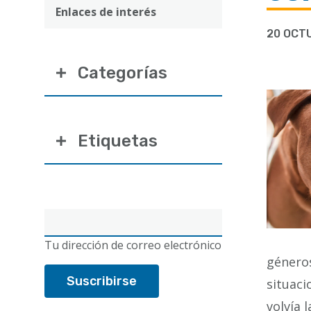
ayuda
Enlaces de interés
a
20 OCT
la
Categorías
navegación
Etiquetas
Correo
electrónico
Tu dirección de correo electrónico
géneros
situaci
volvía 