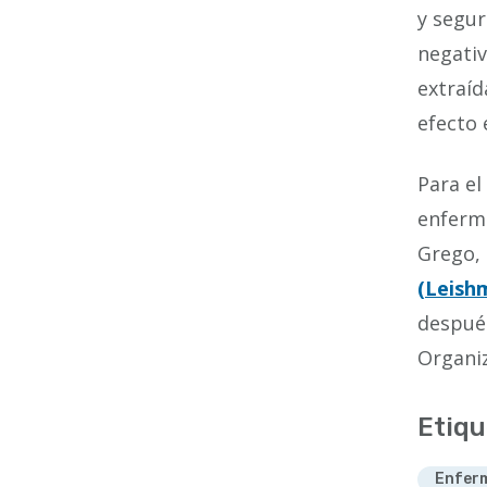
y segur
negativ
extraíd
efecto 
Para el
enferme
Grego, 
(Leish
después
Organiz
Etiqu
Enferm