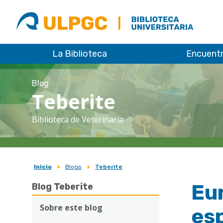
ULPGC
Biblioteca
ULPGC
La Biblioteca
Encuent
Blog
Teberite
Biblioteca de Veterinaria
Inicio
Blogs
Teberite
Sobrescribir
Eu
Blog Teberite
enlaces
de
Sobre este blog
esp