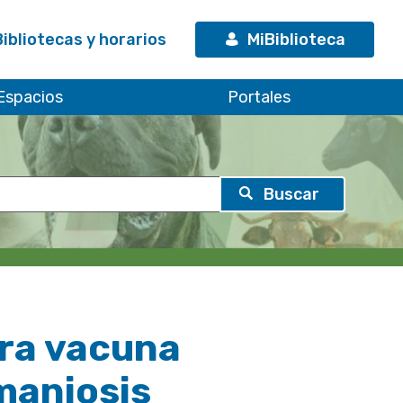
Bibliotecas y horarios
MiBiblioteca
Espacios
Portales
era vacuna
maniosis