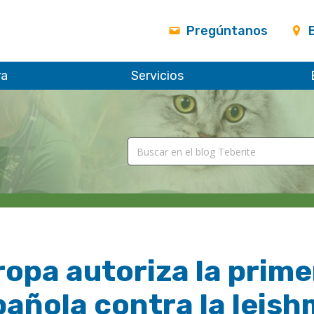
Pregúntanos
ra
Servicios
ropa autoriza la prim
añola contra la leish