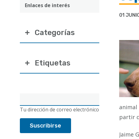
ayuda
Enlaces de interés
a
01 JUNI
la
Categorías
navegación
Etiquetas
Correo
electrónico
animal 
Tu dirección de correo electrónico
partir 
Jaime G