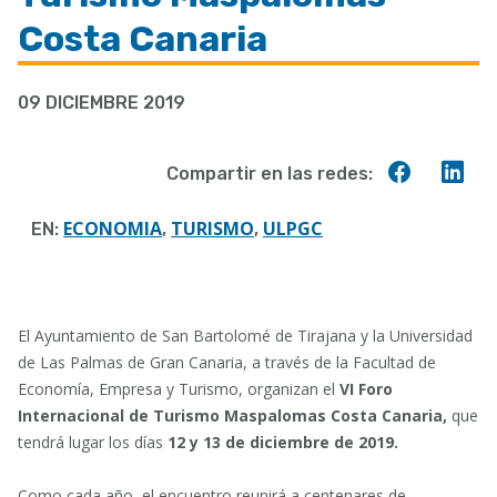
a
Costa Canaria
la
navegación
09 DICIEMBRE 2019
Compart
Co
Compartir en las redes:
en
en
Faceboo
Lin
ECONOMIA
TURISMO
ULPGC
EN:
,
,
El Ayuntamiento de San Bartolomé de Tirajana y la Universidad
de Las Palmas de Gran Canaria, a través de la Facultad de
Economía, Empresa y Turismo, organizan el
VI
Foro
Internacional de Turismo Maspalomas Costa Canaria,
que
tendrá lugar los días
12 y 13 de diciembre de 2019.
Como cada año, el encuentro reunirá a centenares de