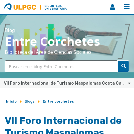
ULPGC
Biblioteca
ULPGC
Blog
Entre Corchetes
Biblioteca del Área de Ciencias Sociales
VII Foro Internacional de Turismo Maspalomas Costa Canaria
Inicio
Blogs
Entre corchetes
Sobrescribir
enlaces
VII Foro Internacional de
de
Turismo Maspalomas
ayuda