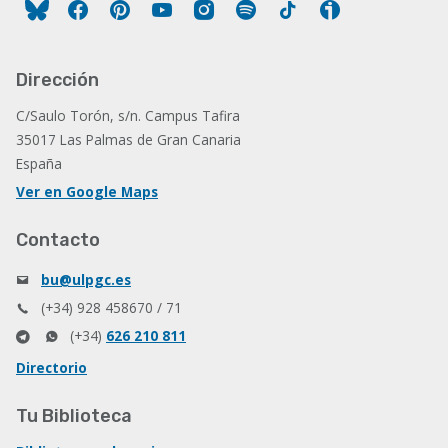
Facebook
Pinterest
YouTube
Instagram
Spotify
Tiktok
Ivoox
Dirección
C/Saulo Torón, s/n. Campus Tafira
35017 Las Palmas de Gran Canaria
España
Ver en Google Maps
Contacto
bu@ulpgc.es
(+34) 928 458670 / 71
(+34)
626 210 811
Directorio
Tu Biblioteca