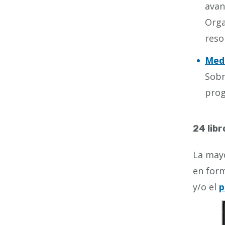
avan
Orga
reso
Medi
Sobr
prog
24 lib
La mayo
en form
y/o el
p