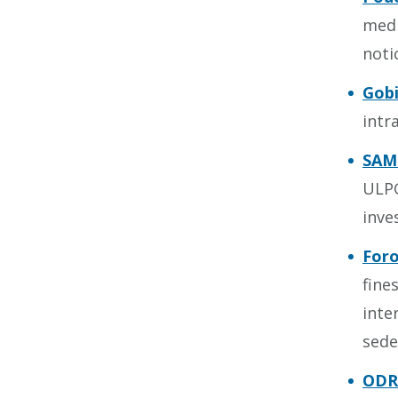
medi
noti
Gobi
intr
SAM-
ULPG
inve
Foro
fine
inte
sede
ODR