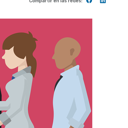
Compartir
Compart
Compartir en las redes:
en
en
Facebook
Linkedin