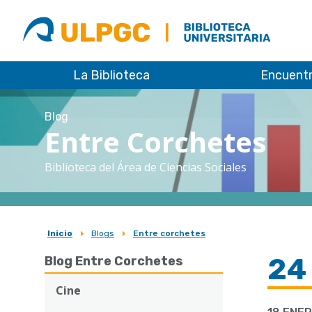
ULPGC
Biblioteca
ULPGC
La Biblioteca
Encuent
Blog
Entre Corchetes
Biblioteca del Área de Ciencias Sociales
Inicio
Blogs
Entre corchetes
Sobrescribir
24
Blog Entre Corchetes
enlaces
de
Cine