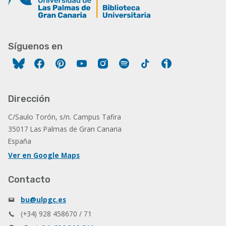
Síguenos en
Facebook
Pinterest
YouTube
Instagram
Spotify
Tiktok
Ivoox
Dirección
C/Saulo Torón, s/n. Campus Tafira
35017 Las Palmas de Gran Canaria
España
Ver en Google Maps
Contacto
bu@ulpgc.es
(+34) 928 458670 / 71