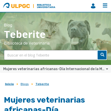
ULPGC
Biblioteca
ULPGC
Blog
Teberite
Biblioteca de Veterinaria
Mujeres veterinarias africanas-Día Internacional de la Mujer 2019
Inicio
Blogs
Teberite
Sobrescribir
enlaces
Mujeres veterinarias
de
africanas-Día
ayuda