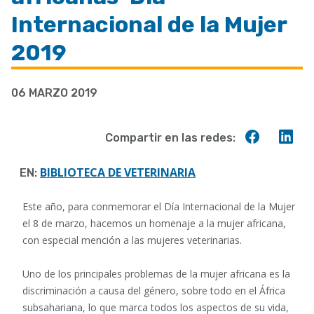
a
Internacional de la Mujer
la
2019
navegación
06 MARZO 2019
Compart
Co
Compartir en las redes:
en
en
Faceboo
Lin
BIBLIOTECA DE VETERINARIA
EN:
Este año, para conmemorar el Día Internacional de la Mujer
el 8 de marzo, hacemos un homenaje a la mujer africana,
con especial mención a las mujeres veterinarias.
Uno de los principales problemas de la mujer africana es la
discriminación a causa del género, sobre todo en el África
subsahariana, lo que marca todos los aspectos de su vida,