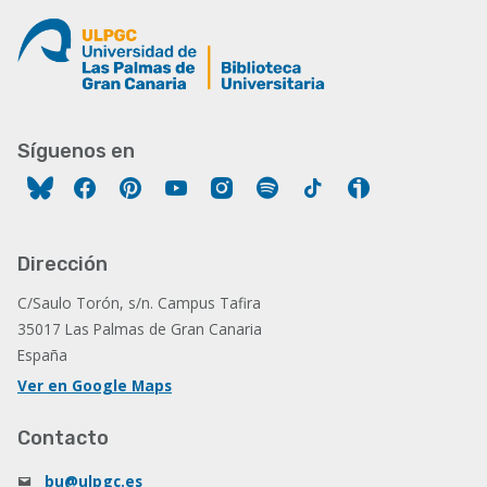
Síguenos en
Facebook
Pinterest
YouTube
Instagram
Spotify
Tiktok
Ivoox
Dirección
C/Saulo Torón, s/n. Campus Tafira
35017 Las Palmas de Gran Canaria
España
Ver en Google Maps
Contacto
bu@ulpgc.es