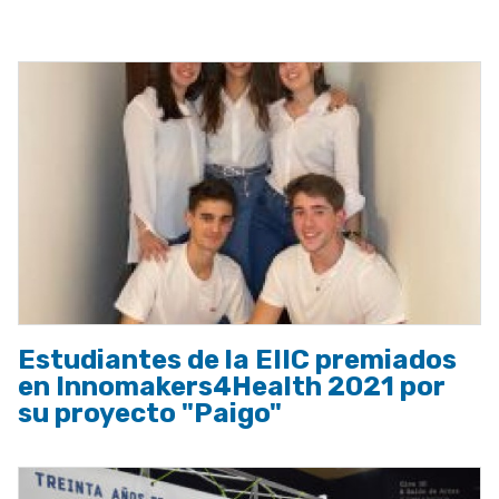
a
la
navegación
Estudiantes de la EIIC premiados
en Innomakers4Health 2021 por
su proyecto "Paigo"