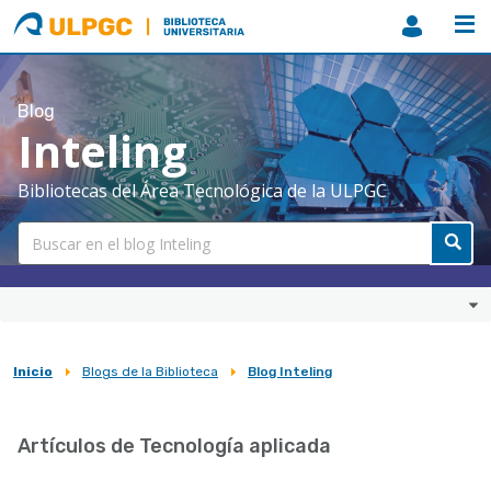
ULPGC
Biblioteca
ULPGC
Blog
Inteling
Bibliotecas del Área Tecnológica de la ULPGC
Inicio
Blogs de la Biblioteca
Blog Inteling
Sobrescribir
enlaces
Artículos de Tecnología aplicada
de
ayuda