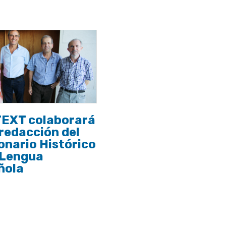
TEXT colaborará
 redacción del
onario Histórico
 Lengua
ñola