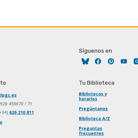
Síguenos en
Facebook
Pinterest
You
to
Tu Biblioteca
Bibliotecas y
lpgc.es
horarios
 928 458670 / 71
Pregúntanos
+34)
626 210 811
Biblioteca A/Z
io
Preguntas
frecuentes