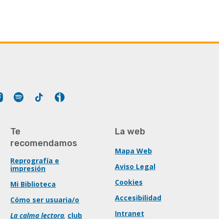
Tube
Instagram
Spotify
Tiktok
Ivoox
Te
La web
recomendamos
Mapa Web
Reprografía e
Aviso Legal
impresión
Cookies
Mi Biblioteca
Accesibilidad
Cómo ser usuaria/o
Intranet
La calma lectora
,
club