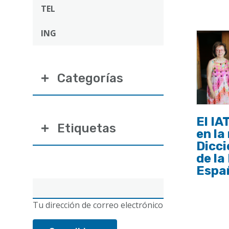
ayuda
TEL
a
ING
la
navegación
Categorías
El IA
Etiquetas
en la
Dicci
de la
Espa
Correo
electrónico
Tu dirección de correo electrónico