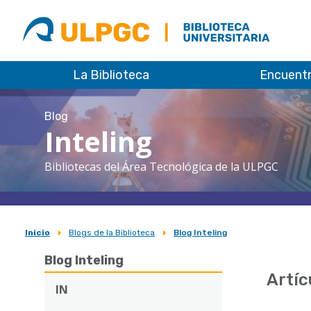
ULPGC
Biblioteca
ULPGC
La Biblioteca
Encuent
Blog
Inteling
Bibliotecas del Área Tecnológica de la ULPGC
Inicio
Blogs de la Biblioteca
Blog Inteling
Sobrescribir
Blog Inteling
enlaces
Artíc
de
IN