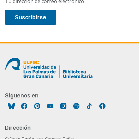
Tu dirección de correo electrónico
Síguenos en
Facebook
Pinterest
YouTube
Instagram
Spotify
Tiktok
Ivoox
Dirección
C/Saulo Torón, s/n. Campus Tafira