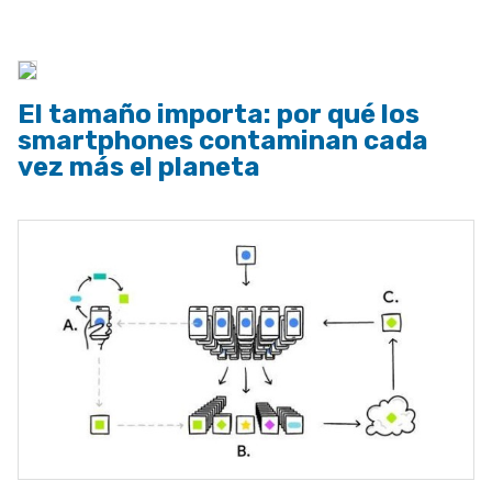
a
la
navegación
El tamaño importa: por qué los
smartphones contaminan cada
vez más el planeta