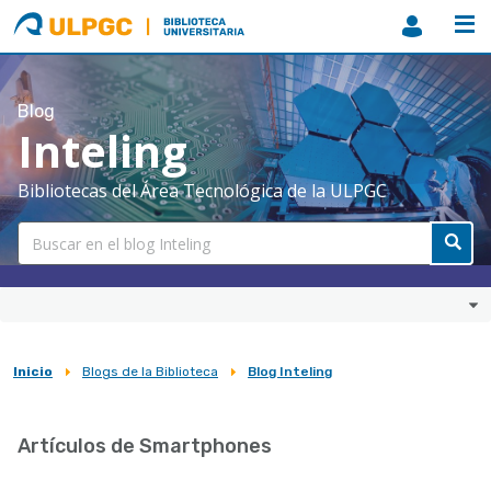
ULPGC
Biblioteca
ULPGC
Blog
Inteling
Bibliotecas del Área Tecnológica de la ULPGC
Inicio
Blogs de la Biblioteca
Blog Inteling
Sobrescribir
enlaces
Artículos de Smartphones
de
ayuda