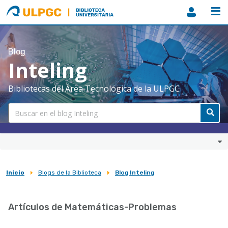
ULPGC
Biblioteca
ULPGC
Blog
Inteling
Bibliotecas del Área Tecnológica de la ULPGC
Inicio
Blogs de la Biblioteca
Blog Inteling
Sobrescribir
enlaces
Artículos de Matemáticas-Problemas
de
ayuda