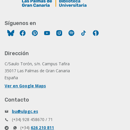
Síguenos en
Facebook
Pinterest
YouTube
Instagram
Spotify
Tiktok
Ivoox
Dirección
C/Saulo Torón, s/n. Campus Tafira
35017 Las Palmas de Gran Canaria
España
Ver en Google Maps
Contacto
bu@ulpgc.es
(+34) 928 458670 / 71
(+34)
626 210 811