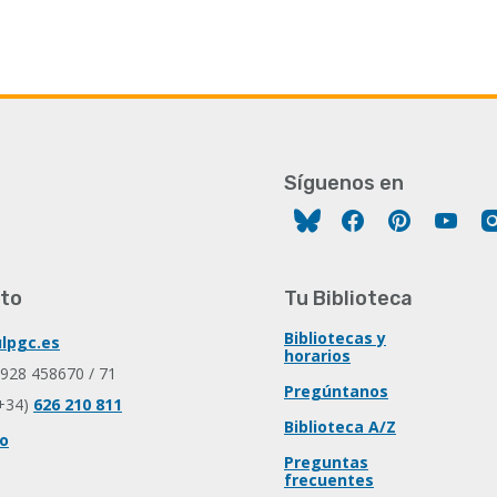
Síguenos en
Facebook
Pinterest
You
to
Tu Biblioteca
Bibliotecas y
lpgc.es
horarios
 928 458670 / 71
Pregúntanos
+34)
626 210 811
Biblioteca A/Z
io
Preguntas
frecuentes