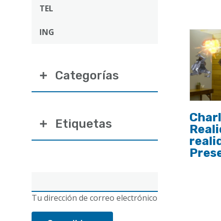
ayuda
TEL
a
ING
la
navegación
Categorías
Charl
Etiquetas
Reali
real
Prese
Correo
electrónico
Tu dirección de correo electrónico