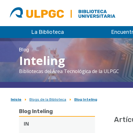
ULPGC
Biblioteca
ULPGC
La Biblioteca
Encuent
Blog
Inteling
Bibliotecas del Área Tecnológica de la ULPGC
Inicio
Blogs de la Biblioteca
Blog Inteling
Sobrescribir
Blog Inteling
enlaces
Artíc
de
IN