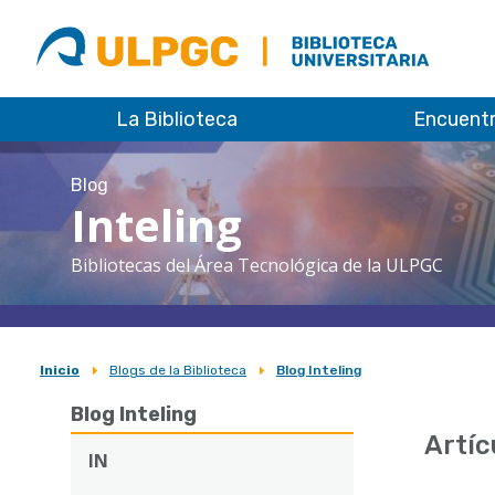
ULPGC
Biblioteca
ULPGC
La Biblioteca
Encuent
Blog
Inteling
Bibliotecas del Área Tecnológica de la ULPGC
Inicio
Blogs de la Biblioteca
Blog Inteling
Sobrescribir
Blog Inteling
enlaces
Artíc
de
IN