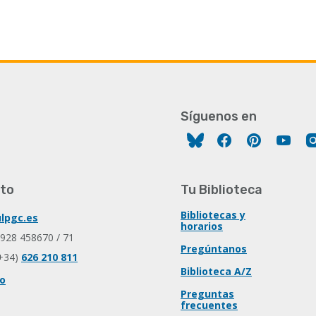
Síguenos en
Facebook
Pinterest
You
to
Tu Biblioteca
Bibliotecas y
lpgc.es
horarios
 928 458670 / 71
Pregúntanos
+34)
626 210 811
Biblioteca A/Z
io
Preguntas
frecuentes