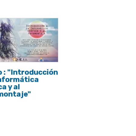
 : "Introducción
informática
ca y al
montaje"