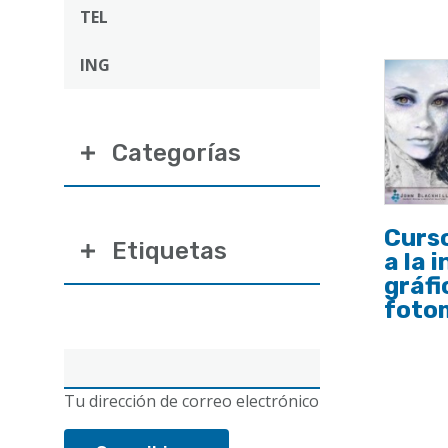
ayuda
TEL
a
ING
la
navegación
Categorías
Curso
Etiquetas
a la 
gráfi
foto
Correo
electrónico
Tu dirección de correo electrónico