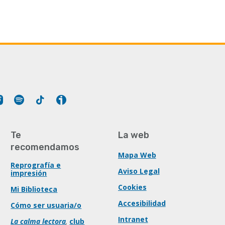
Tube
Instagram
Spotify
Tiktok
Ivoox
Te
La web
recomendamos
Mapa Web
Reprografía e
Aviso Legal
impresión
Cookies
Mi Biblioteca
Accesibilidad
Cómo ser usuaria/o
Intranet
La calma lectora
,
club