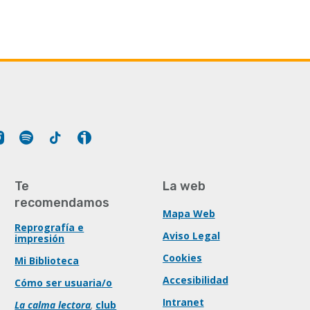
Tube
Instagram
Spotify
Tiktok
Ivoox
Te
La web
recomendamos
Mapa Web
Reprografía e
Aviso Legal
impresión
Cookies
Mi Biblioteca
Accesibilidad
Cómo ser usuaria/o
Intranet
La calma lectora
,
club