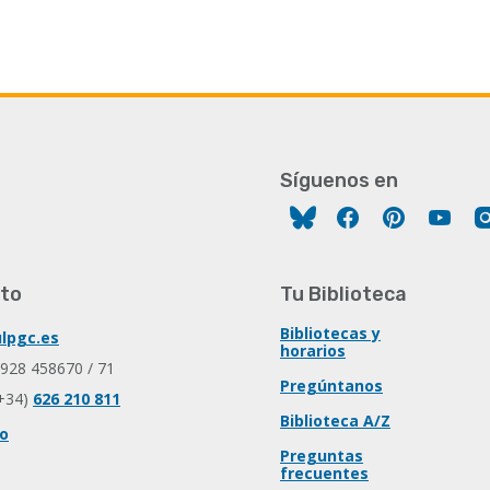
Síguenos en
Facebook
Pinterest
You
to
Tu Biblioteca
Bibliotecas y
lpgc.es
horarios
 928 458670 / 71
Pregúntanos
+34)
626 210 811
Biblioteca A/Z
io
Preguntas
frecuentes