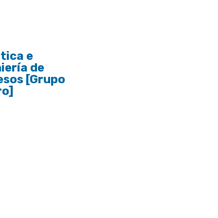
tica e
iería de
esos [Grupo
ro]