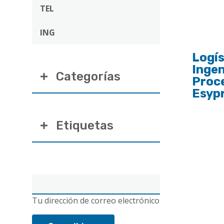
ayuda
TEL
a
ING
la
navegación
Logís
Ingen
Categorías
Proc
Esyp
Etiquetas
Correo
electrónico
Tu dirección de correo electrónico