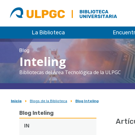
ULPGC
Biblioteca
ULPGC
La Biblioteca
Encuent
Blog
Inteling
Bibliotecas del Área Tecnológica de la ULPGC
Inicio
Blogs de la Biblioteca
Blog Inteling
Sobrescribir
Blog Inteling
enlaces
Artíc
de
IN