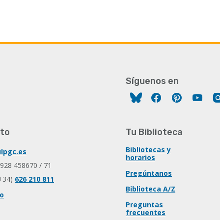
Síguenos en
Facebook
Pinterest
You
to
Tu Biblioteca
Bibliotecas y
lpgc.es
horarios
 928 458670 / 71
Pregúntanos
+34)
626 210 811
Biblioteca A/Z
io
Preguntas
frecuentes