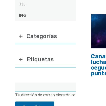
ayuda
TEL
a
ING
la
navegación
Categorías
Canar
Etiquetas
lucha
cegue
punt
Correo
electrónico
Tu dirección de correo electrónico