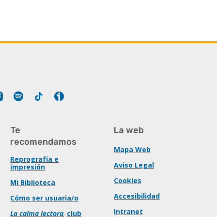
Tube
Instagram
Spotify
Tiktok
Ivoox
Te
La web
recomendamos
Mapa Web
Reprografía e
Aviso Legal
impresión
Cookies
Mi Biblioteca
Accesibilidad
Cómo ser usuaria/o
Intranet
La calma lectora
,
club