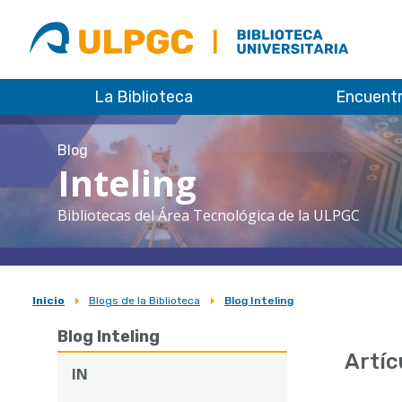
ULPGC
Biblioteca
ULPGC
La Biblioteca
Encuent
Blog
Inteling
Bibliotecas del Área Tecnológica de la ULPGC
Inicio
Blogs de la Biblioteca
Blog Inteling
Sobrescribir
Blog Inteling
enlaces
Artíc
de
IN