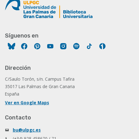
Síguenos en
Facebook
Pinterest
YouTube
Instagram
Spotify
Tiktok
Ivoox
Dirección
C/Saulo Torón, s/n. Campus Tafira
35017 Las Palmas de Gran Canaria
España
Ver en Google Maps
Contacto
bu@ulpgc.es
(+34) 928 458670 / 71