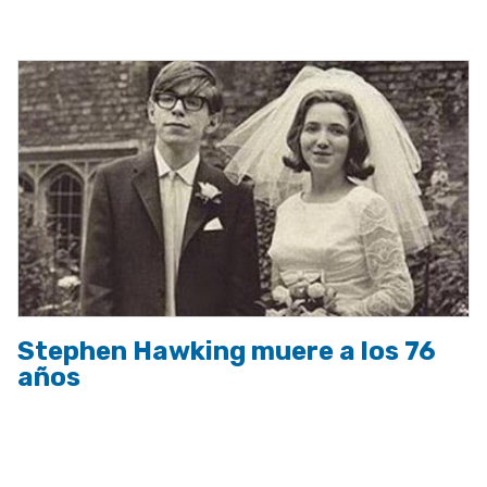
a
la
navegación
Stephen Hawking muere a los 76
años