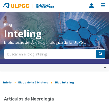
ULPGC
Biblioteca
ULPGC
Blog
Inteling
Bibliotecas del Área Tecnológica de la ULPGC
Inicio
Blogs de la Biblioteca
Blog Inteling
Sobrescribir
enlaces
Artículos de Necrología
de
ayuda