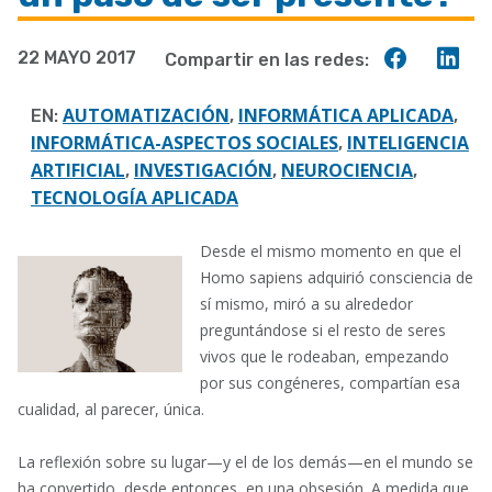
a
Compart
Co
22 MAYO 2017
Compartir en las redes:
la
en
en
navegación
Faceboo
Lin
AUTOMATIZACIÓN
INFORMÁTICA APLICADA
EN:
,
,
INFORMÁTICA-ASPECTOS SOCIALES
INTELIGENCIA
,
ARTIFICIAL
INVESTIGACIÓN
NEUROCIENCIA
,
,
,
TECNOLOGÍA APLICADA
Desde el mis
mo momento en que el
Homo sapiens adquirió consciencia de
sí mismo, miró a su alrededor
preguntándose si el resto de seres
vivos que le rodeaban, empezando
por sus congéneres, compartían esa
cualidad, al parecer, única.
La reflexión sobre su lugar—y el de los demás—en el mundo se
ha convertido, desde entonces, en una obsesión. A medida que