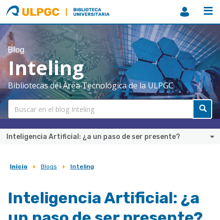
ULPGC
Biblioteca
ULPGC
Blog
Inteling
Bibliotecas del Área Tecnológica de la ULPGC
Inteligencia Artificial: ¿a un paso de ser presente?
Inicio
Blogs
Inteling
Sobrescribir
enlaces
Inteligencia Artificial: ¿a
de
un paso de ser presente?
ayuda