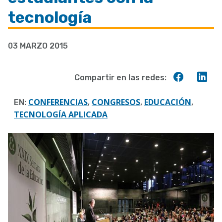
a
tecnología
la
navegación
03 MARZO 2015
Compart
Co
Compartir en las redes:
en
en
Faceboo
Lin
CONFERENCIAS
CONGRESOS
EDUCACIÓN
EN:
,
,
,
TECNOLOGÍA APLICADA