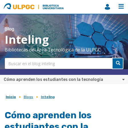
ULPGC
Biblioteca
ULPGC
Blog
Inteling
Bibliotecas del Área Tecnológica de la ULPGC
Cómo aprenden los estudiantes con la tecnología
Inicio
Blogs
Inteling
Sobrescribir
enlaces
Cómo aprenden los
de
estudiantes con la
ayuda